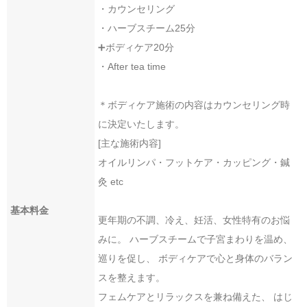
アクセス
・カウンセリング
Access
・ハーブスチーム25分
➕ボディケア20分
電話番号
・After tea time
093-541-7007
お問合せはコチ
ラ
＊ボディケア施術の内容はカウンセリング時
に決定いたします。
[主な施術内容]
オイルリンパ・フットケア・カッピング・鍼
灸 etc
基本料金
更年期の不調、冷え、妊活、女性特有のお悩
みに。 ハーブスチームで子宮まわりを温め、
巡りを促し、 ボディケアで心と身体のバラン
スを整えます。
フェムケアとリラックスを兼ね備えた、 はじ