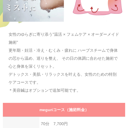
ネット予約
Reservations
予約キャンセル
女性のゆらぎに寄り添う"温活 × フェムケア × オーダーメイド
Cancel
施術"
更年期・妊活・冷え・むくみ・疲れに ハーブスチームで身体
プロフィール
の芯から温め、巡りを整え、 その日の体調に合わせた施術で
Profile
心と身体を深くリセット。
デトックス・美肌・リラックスを叶える、女性のための特別
インスタグラム
ケアコースです。
Instagram
＊美容鍼はオプションで追加可能です。
フェイスブック
meguriコース（施術料金）
Facebook
70分 7,700円