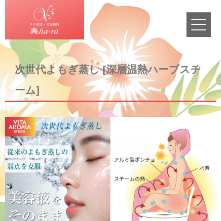
ホーム
次世代よもぎ蒸し [深層温熱ハーブスチ
Home
ーム]
施術メニュー
Menu
おすすめメニュー
Set Menu
よく頂くご質問
Faq